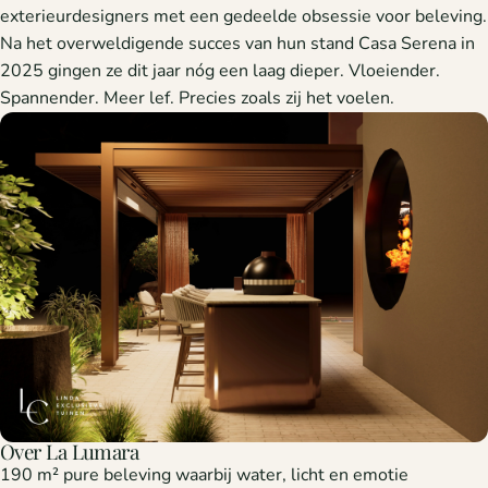
exterieurdesigners met een gedeelde obsessie voor beleving.
Na het overweldigende succes van hun stand Casa Serena in
2025 gingen ze dit jaar nóg een laag dieper. Vloeiender.
Spannender. Meer lef. Precies zoals zij het voelen.
Over La Lumara
190 m² pure beleving waarbij water, licht en emotie