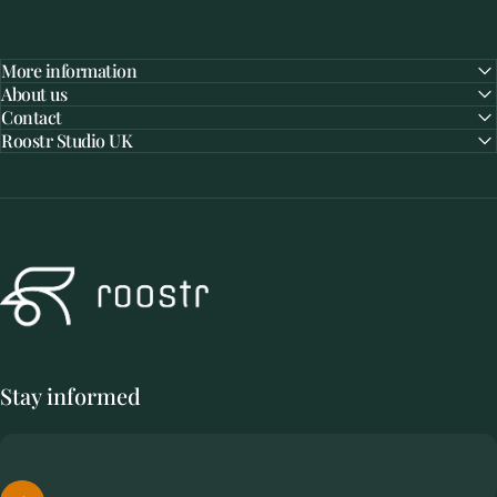
More information
About us
Contact
Roostr Studio UK
Roostr Buitenkeukens
Stay informed