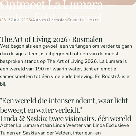
Ontmoet
La
Lumara
—
water,
licht
&
gevoel
15–17 mei 2026
Autotron Rosmalen
Stand: La Lumara
The Art of Living 2026 · Rosmalen
Wat begon als een gevoel, een verlangen om verder te gaan
dan design alleen, is uitgegroeid tot een van de meest
besproken stands op The Art of Living 2026. La Lumara is
een wereld van 190 m² waarin water, licht en emotie
samensmelten tot één vloeiende beleving. En Roostr® is er
bij.
"Een wereld die intenser ademt, waar licht
beweegt en water verleidt."
Linda & Saskia: twee visionairs, één wereld
Achter La Lumara staan Linda Wester van Linda Exclusieve
Tuinen en Saskia van der Velden, interieur- en