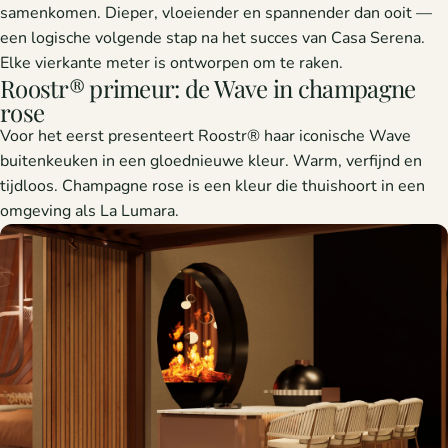
samenkomen. Dieper, vloeiender en spannender dan ooit —
een logische volgende stap na het succes van Casa Serena.
Elke vierkante meter is ontworpen om te raken.
Roostr® primeur: de Wave in champagne
rose
Voor het eerst presenteert Roostr® haar iconische Wave
buitenkeuken in een gloednieuwe kleur. Warm, verfijnd en
tijdloos. Champagne rose is een kleur die thuishoort in een
omgeving als La Lumara.